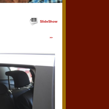
SlideShow
>>