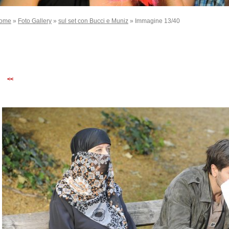
ome
»
Foto Gallery
»
sul set con Bucci e Muniz
» Immagine 13/40
<<