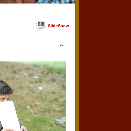
SlideShow
>>